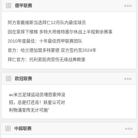
德甲联赛
阿方索戴维斯当选拜仁12月队内最佳球员
因在家摔下楼梯 多特大将维特塞尔休战上半程剩余赛事
2010年度最佳：十年最佳西甲联赛团队
官方：哈兰德加盟多特蒙德 双方签约至2024年
拜仁官方：托利索肌肉受伤无缘战弗赖堡
欧冠联赛
ac米兰足球运动员埋怨索帅没
招，总是打还击！妖星认可对
利物浦变阵无计可施"
中超联赛